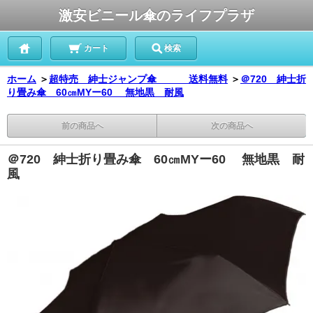
激安ビニール傘のライフプラザ
カート
検索
ホーム
＞
超特売 紳士ジャンプ傘 送料無料
＞
＠720 紳士折
り畳み傘 60㎝MYー60 無地黒 耐風
前の商品へ
次の商品へ
＠720 紳士折り畳み傘 60㎝MYー60 無地黒 耐
風