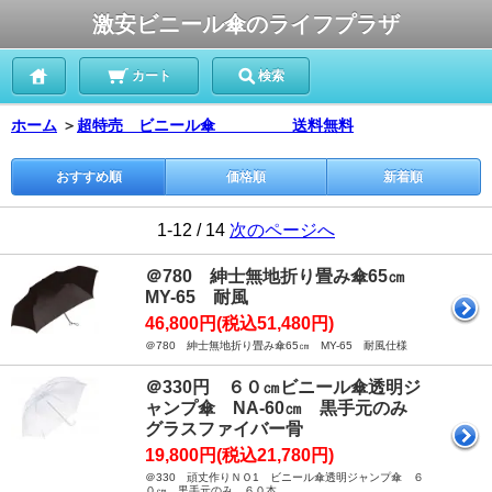
激安ビニール傘のライフプラザ
カート
検索
ホーム
＞
超特売 ビニール傘 送料無料
おすすめ順
価格順
新着順
1-12 / 14
次のページへ
＠780 紳士無地折り畳み傘65㎝
MY-65 耐風
46,800円(税込51,480円)
＠780 紳士無地折り畳み傘65㎝ MY-65 耐風仕様
＠330円 ６０㎝ビニール傘透明ジ
ャンプ傘 NA-60㎝ 黒手元のみ
グラスファイバー骨
19,800円(税込21,780円)
＠330 頑丈作りＮＯ1 ビニール傘透明ジャンプ傘 ６
０㎝ 黒手元のみ ６０本