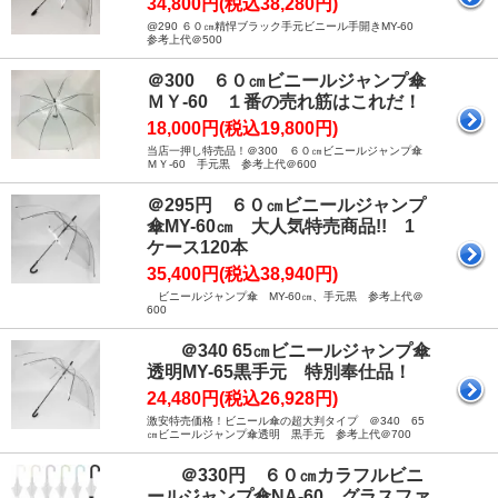
34,800円(税込38,280円)
@290 ６０㎝精悍ブラック手元ビニール手開きMY-60
参考上代＠500
＠300 ６０㎝ビニールジャンプ傘
ＭＹ-60 １番の売れ筋はこれだ！
18,000円(税込19,800円)
当店一押し特売品！＠300 ６０㎝ビニールジャンプ傘
ＭＹ-60 手元黒 参考上代＠600
＠295円 ６０㎝ビニールジャンプ
傘MY-60㎝ 大人気特売商品!! 1
ケース120本
35,400円(税込38,940円)
ビニールジャンプ傘 MY-60㎝、手元黒 参考上代＠
600
＠340 65㎝ビニールジャンプ傘
透明MY-65黒手元 特別奉仕品！
24,480円(税込26,928円)
激安特売価格！ビニール傘の超大判タイプ ＠340 65
㎝ビニールジャンプ傘透明 黒手元 参考上代＠700
＠330円 ６０㎝カラフルビニ
ールジャンプ傘NA-60 グラスファ