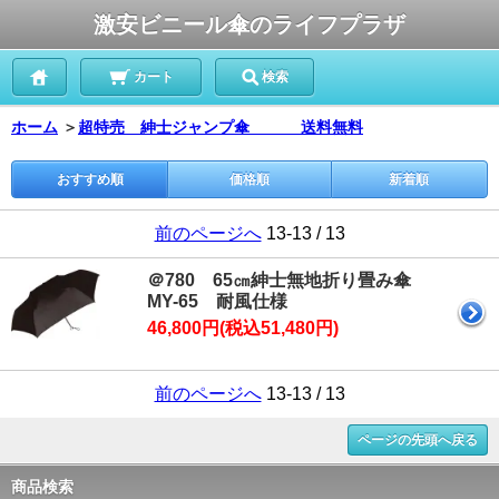
激安ビニール傘のライフプラザ
カート
検索
ホーム
＞
超特売 紳士ジャンプ傘 送料無料
おすすめ順
価格順
新着順
前のページへ
13-13 / 13
＠780 65㎝紳士無地折り畳み傘
MY-65 耐風仕様
46,800円(税込51,480円)
前のページへ
13-13 / 13
ページの先頭へ戻る
商品検索